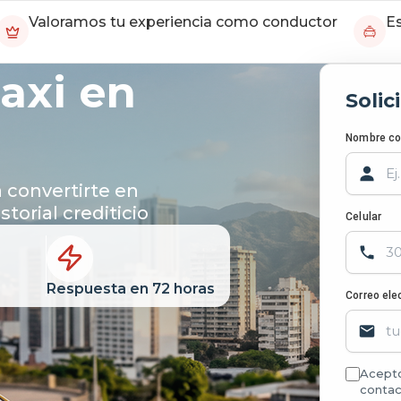
Valoramos tu experiencia como conductor
Es
taxi en
Solic
Nombre c
 convertirte en
torial crediticio
Celular
Respuesta en 72 horas
Correo ele
Acept
contac