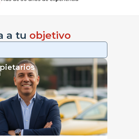
a a tu
objetivo
pietarios
i