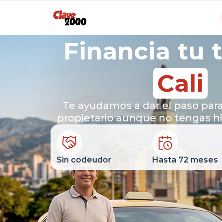
Financia tu 
Cali
Te ayudamos a dar el paso para
propietario aunque no tengas his
Sin codeudor
Hasta 72 meses