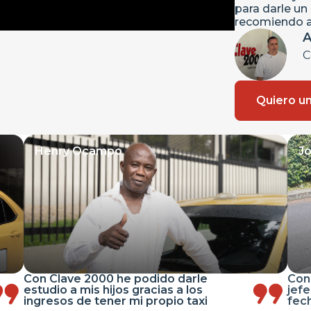
para darle un
recomiendo a 
A
C
Quiero un
Henry Ocampo
Jo
Con Clave 2000 he podido darle
Con
estudio a mis hijos gracias a los
jefe
ingresos de tener mi propio taxi
fec