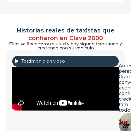
Historias reales de taxistas que
confiaron en Clave 2000
Ellos ya financieron su taxi y hoy siguen trabajando y
creciendo con su vehículo
Testimonio en video
Ante
perso
Graci
conve
acom
confi
creci
famil
todo 