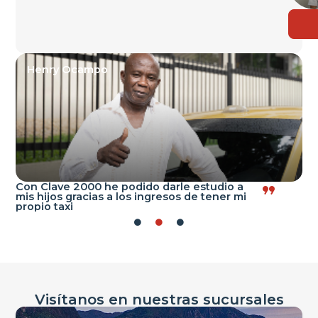
Henry Ocampo
Con Clave 2000 he podido darle estudio a
Co
mis hijos gracias a los ingresos de tener mi
he
propio taxi
im
Visítanos en nuestras sucursales